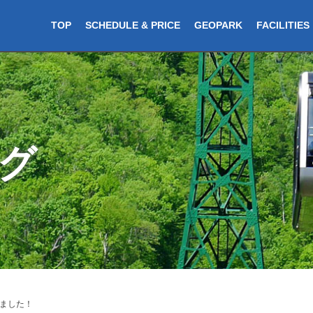
TOP
SCHEDULE & PRICE
GEOPARK
FACILITIES
グ
ました！