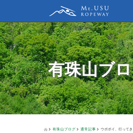
有珠山ブロ
有珠山ブログ
通常記事
ウポポイ、行ってき