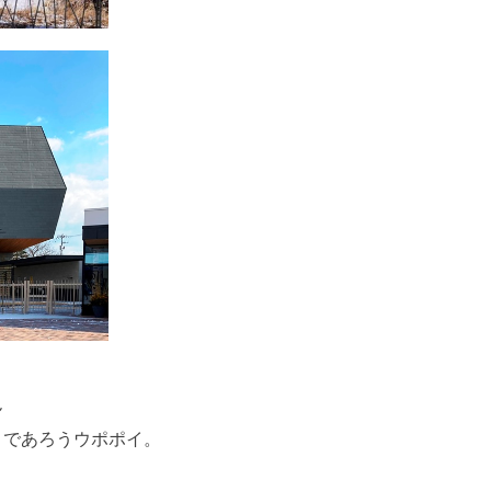
ん
くであろうウポポイ。