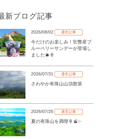
最新ブログ記事
2026/08/02
通常記事
今だけのお楽しみ！壮瞥産ブ
ルーベリーサンデーが登場し
ました🫐🍦
2026/07/31
通常記事
さわやか有珠山山頂散策
2026/07/25
通常記事
夏の有珠山を満喫🍦🚡✨