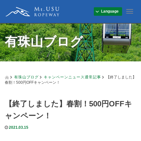
Language
T
o
g
g
有珠山ブログ
l
e
n
a
v
i
g
有珠山ブログ
キャンペーン
ニュース
通常記事
【終了しました】
a
春割！500円OFFキャンペーン！
t
i
o
【終了しました】春割！500円OFFキ
n
ャンペーン！
2021.03.15