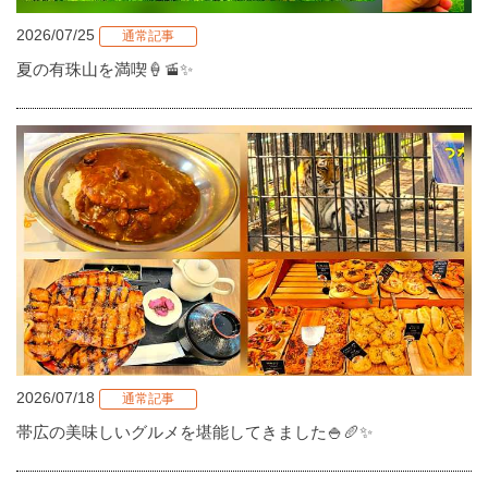
2026/07/25
通常記事
夏の有珠山を満喫🍦🚡✨
2026/07/18
通常記事
帯広の美味しいグルメを堪能してきました🍚🥖✨