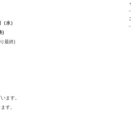
日（水）
終)
下り最終)
ざいます。
します。