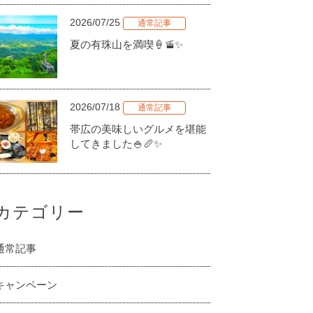
2026/07/25
通常記事
夏の有珠山を満喫🍦🚡✨
2026/07/18
通常記事
帯広の美味しいグルメを堪能
してきました🍚🥖✨
カテゴリー
通常記事
キャンペーン