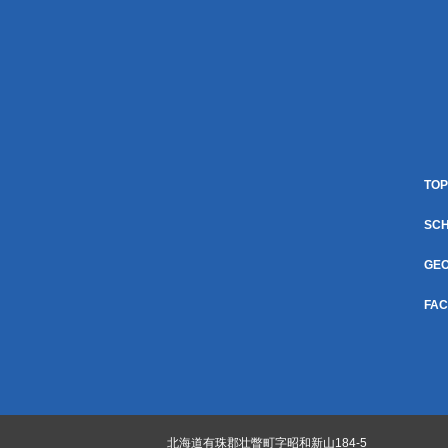
TOP
SCH
GE
FAC
北海道有珠郡壮瞥町字昭和新山184-5