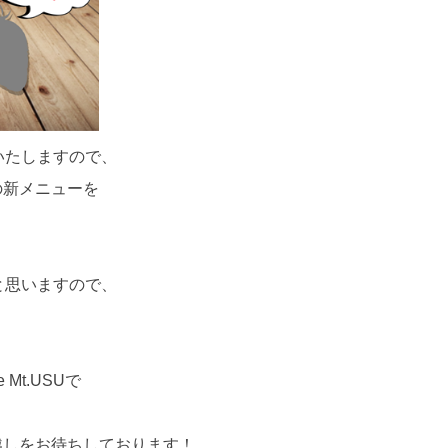
いたしますので、
の新メニューを
と思いますので、
！
Mt.USUで
越しをお待ちしております！