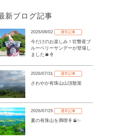
最新ブログ記事
2026/08/02
通常記事
今だけのお楽しみ！壮瞥産ブ
ルーベリーサンデーが登場し
ました🫐🍦
2026/07/31
通常記事
さわやか有珠山山頂散策
2026/07/25
通常記事
夏の有珠山を満喫🍦🚡✨