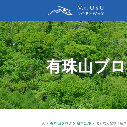
有珠山ブロ
有珠山ブログ
通常記事
まもなく登場！新ス