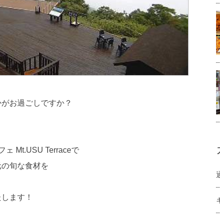
かがお過ごしですか？
.USU Terraceで
元の旬な食材を
たします！