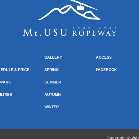
GALLERY
ACCESS
EDULE & PRICE
SPRING
FACEBOOK
OPARK
SUMMER
ILITIES
AUTUMN
WINTER
Copyright ©
WAK