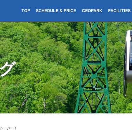
TOP
SCHEDULE & PRICE
GEOPARK
FACILITIES
グ
ムージー！