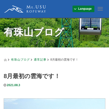
Language
T
o
g
g
有珠山ブログ
l
e
n
a
v
i
g
有珠山ブログ
通常記事
8月最初の雲海です！
a
t
i
8月最初の雲海です！
o
n
2021.08.3