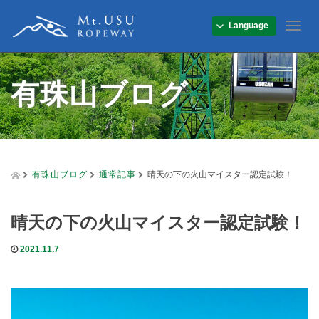
Language
T
o
g
g
有珠山ブログ
l
e
n
a
v
i
g
有珠山ブログ
通常記事
晴天の下の火山マイスター認定試験！
a
t
i
晴天の下の火山マイスター認定試験！
o
n
2021.11.7