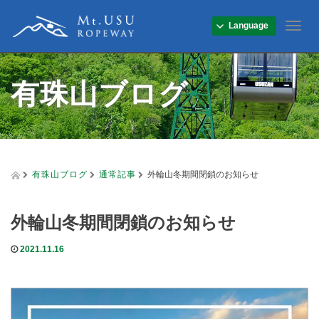
Language
T
o
g
g
有珠山ブログ
l
e
n
a
v
i
g
有珠山ブログ
通常記事
外輪山冬期間閉鎖のお知らせ
a
t
i
外輪山冬期間閉鎖のお知らせ
o
n
2021.11.16