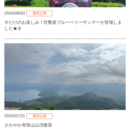
2026/08/02
通常記事
今だけのお楽しみ！壮瞥産ブルーベリーサンデーが登場しま
した🫐🍦
2026/07/31
通常記事
さわやか有珠山山頂散策