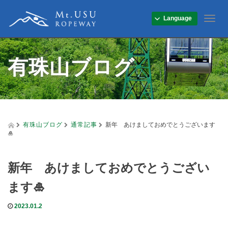
Language
T
o
g
g
有珠山ブログ
l
e
n
a
v
i
g
有珠山ブログ
通常記事
新年 あけましておめでとうございます
a
🎍
t
i
o
新年 あけましておめでとうござい
n
ます🎍
2023.01.2