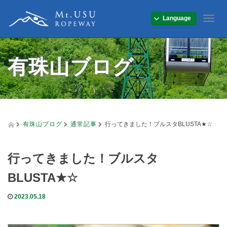
Language
T
o
g
g
有珠山ブログ
l
e
n
a
v
i
g
有珠山ブログ
通常記事
行ってきました！ブルスタBLUSTA★☆
a
t
i
行ってきました！ブルスタ
o
n
BLUSTA★☆
2023.05.18