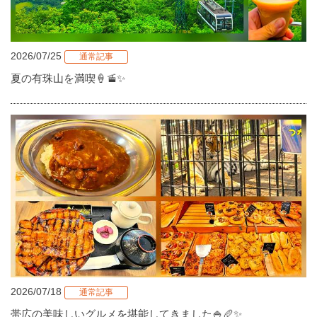
2026/07/25
通常記事
夏の有珠山を満喫🍦🚡✨
2026/07/18
通常記事
帯広の美味しいグルメを堪能してきました🍚🥖✨