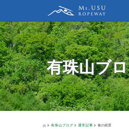
有珠山ブロ
有珠山ブログ
通常記事
春の絶景