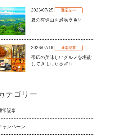
2026/07/25
通常記事
夏の有珠山を満喫🍦🚡✨
2026/07/18
通常記事
帯広の美味しいグルメを堪能
してきました🍚🥖✨
カテゴリー
通常記事
キャンペーン