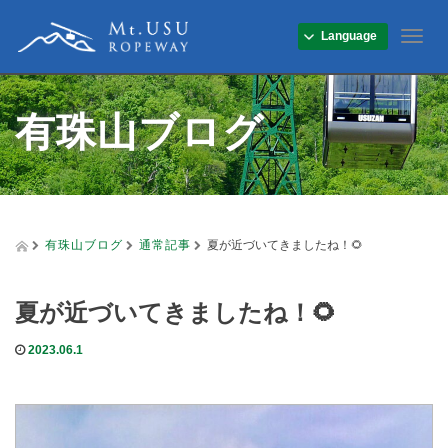
Language
T
o
g
g
有珠山ブログ
l
e
n
a
v
i
g
有珠山ブログ
通常記事
夏が近づいてきましたね！🌻
a
t
i
夏が近づいてきましたね！🌻
o
n
2023.06.1