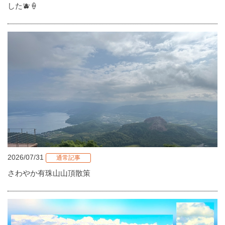
した🫐🍦
2026/07/31
通常記事
さわやか有珠山山頂散策