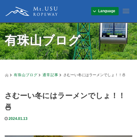
Language
T
o
g
g
有珠山ブログ
l
e
n
a
v
i
g
有珠山ブログ
通常記事
さむーい冬にはラーメンでしょ！！🍜
a
t
i
さむーい冬にはラーメンでしょ！！
o
n
🍜
2024.01.13