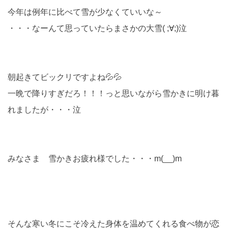
今年は例年に比べて雪が少なくていいな～
・・・なーんて思っていたらまさかの大雪( ;∀;)泣
朝起きてビックリですよね💦💦
一晩で降りすぎだろ！！！っと思いながら雪かきに明け暮
れましたが・・・泣
みなさま 雪かきお疲れ様でした・・・m(__)m
そんな寒い冬にこそ冷えた身体を温めてくれる食べ物が恋