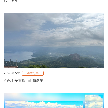
した🫐🍦
2026/07/31
通常記事
さわやか有珠山山頂散策