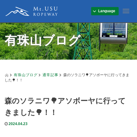
Language
T
o
g
g
有珠山ブログ
l
e
n
a
v
i
g
有珠山ブログ
通常記事
森のソラニワ🌳アソボーヤに行ってきま
a
した🌳！！
t
i
o
森のソラニワ🌳アソボーヤに行って
n
きました🌳！！
2024.04.23