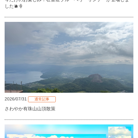
した🫐🍦
2026/07/31
通常記事
さわやか有珠山山頂散策