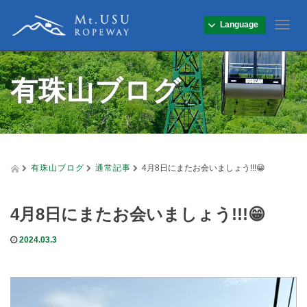
Language
T
o
g
g
有珠山ブログ
l
e
n
a
v
i
g
有珠山ブログ
通常記事
4月8日にまたお会いましょう!!!😁
a
t
i
4月8日にまたお会いましょう!!!😁
o
n
2024.03.3