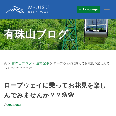
Language
T
o
g
g
有珠山ブログ
l
e
n
a
v
i
g
有珠山ブログ
通常記事
ロープウェイに乗ってお花見を楽しんで
a
みませんか？？🌸🌸
t
i
o
ロープウェイに乗ってお花見を楽し
n
んでみませんか？？🌸🌸
2024.05.3