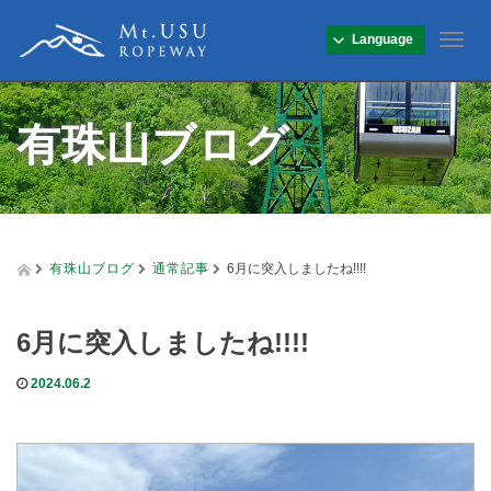
Language
T
o
g
g
有珠山ブログ
l
e
n
a
v
i
g
有珠山ブログ
通常記事
6月に突入しましたね!!!!
a
t
i
6月に突入しましたね!!!!
o
n
2024.06.2