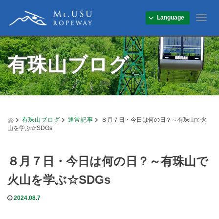
Language
T
o
g
g
有珠山ブログ
l
e
n
a
v
i
g
有珠山ブログ
通常記事
８月７日・今日は何の日？～有珠山で火
a
山を学ぶ☆SDGs
t
i
o
８月７日・今日は何の日？～有珠山で
n
火山を学ぶ☆SDGs
2024.08.7