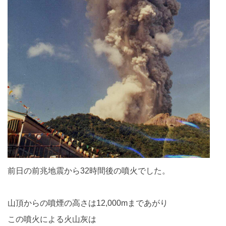
前日の前兆地震から32時間後の噴火でした。
山頂からの噴煙の高さは12,000mまであがり
この噴火による火山灰は