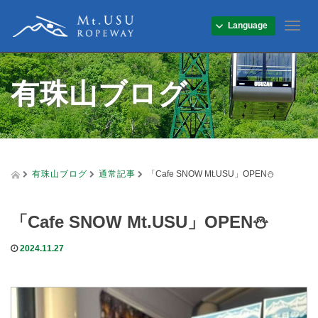
Language
T
o
g
g
有珠山ブログ
l
e
n
a
v
i
g
有珠山ブログ
通常記事
「Cafe SNOW Mt.USU」OPEN⛄
a
t
i
「Cafe SNOW Mt.USU」OPEN⛄
o
n
2024.11.27