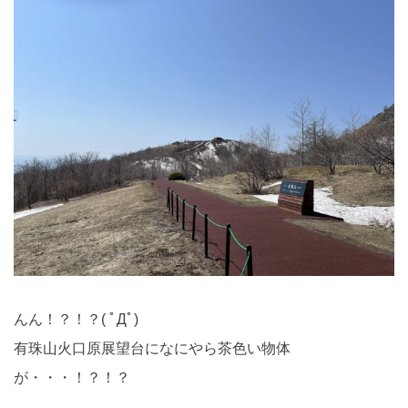
んん！？！？( ﾟДﾟ)
有珠山火口原展望台になにやら茶色い物体
が・・・！？！？