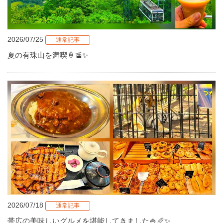
2026/07/25
通常記事
夏の有珠山を満喫🍦🚡✨
2026/07/18
通常記事
帯広の美味しいグルメを堪能してきました🍚🥖✨