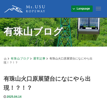
Language
T
o
g
g
有珠山ブログ
l
e
n
a
v
i
g
有珠山ブログ
通常記事
有珠山火口原展望台になにやら出
a
現！？！？
t
i
o
有珠山火口原展望台になにやら出
n
現！？！？
2025.04.14