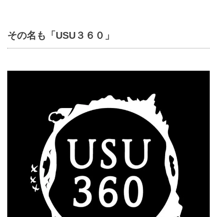
その名も
「USU３６０」