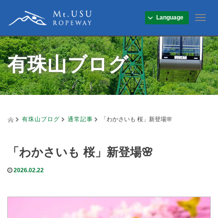
Language
T
o
g
g
有珠山ブログ
l
e
n
a
v
i
g
有珠山ブログ
通常記事
「わかさいも 桜」新登場🌸
a
t
i
「わかさいも 桜」新登場🌸
o
n
2026.02.22