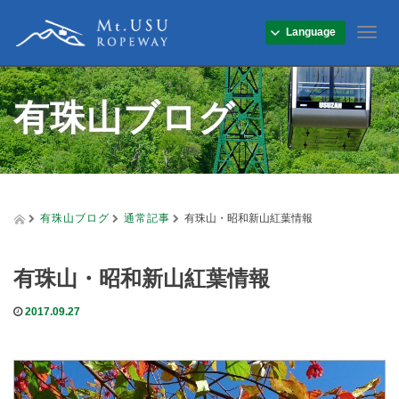
Language
T
o
g
g
有珠山ブログ
l
e
n
a
v
i
g
有珠山ブログ
通常記事
有珠山・昭和新山紅葉情報
a
t
i
有珠山・昭和新山紅葉情報
o
n
2017.09.27