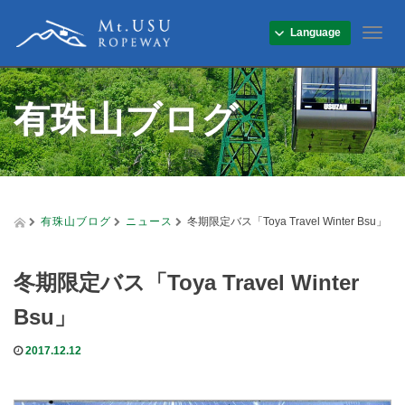
Language
T
o
g
g
有珠山ブログ
l
e
n
a
v
i
g
有珠山ブログ
ニュース
冬期限定バス「Toya Travel Winter Bsu」
a
t
i
冬期限定バス「Toya Travel Winter
o
n
Bsu」
2017.12.12