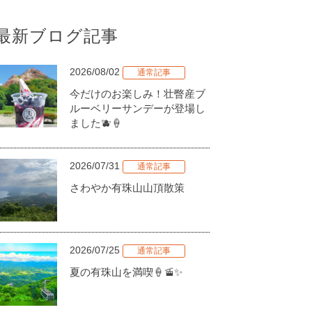
最新ブログ記事
2026/08/02
通常記事
今だけのお楽しみ！壮瞥産ブ
ルーベリーサンデーが登場し
ました🫐🍦
2026/07/31
通常記事
さわやか有珠山山頂散策
2026/07/25
通常記事
夏の有珠山を満喫🍦🚡✨