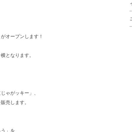
」がオープンします！
ン横となります。
道じゃがッキー」、
を販売します。
ゅう」を