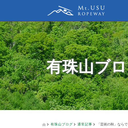
有珠山ブロ
有珠山ブログ
通常記事
「芸術の秋」ならで