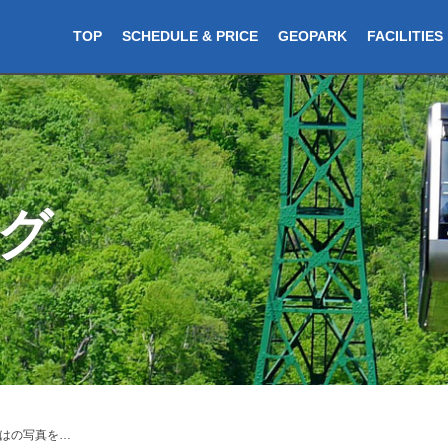
TOP
SCHEDULE & PRICE
GEOPARK
FACILITIES
グ
はの写真を…