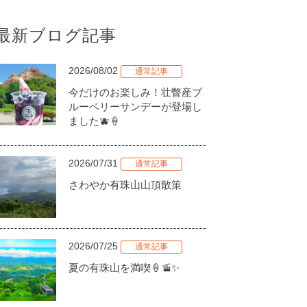
最新ブログ記事
2026/08/02
通常記事
今だけのお楽しみ！壮瞥産ブ
ルーベリーサンデーが登場し
ました🫐🍦
2026/07/31
通常記事
さわやか有珠山山頂散策
2026/07/25
通常記事
夏の有珠山を満喫🍦🚡✨