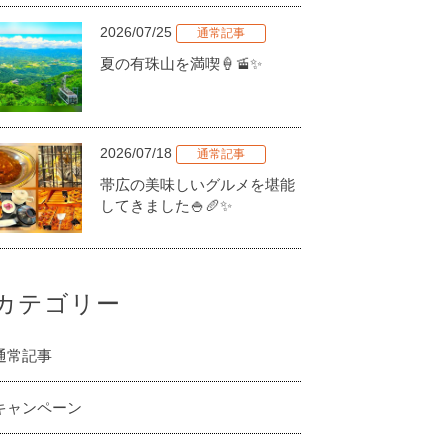
2026/07/25
通常記事
夏の有珠山を満喫🍦🚡✨
2026/07/18
通常記事
帯広の美味しいグルメを堪能
してきました🍚🥖✨
カテゴリー
通常記事
キャンペーン