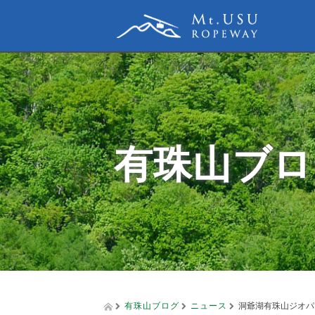
有珠山ブロ
有珠山ブログ
ニュース
洞爺湖有珠山ジオパ