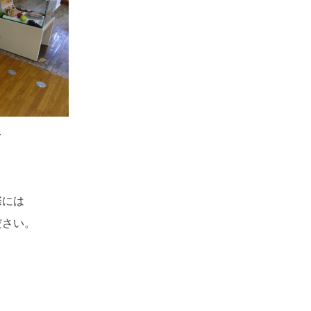
を
際には
ださい。