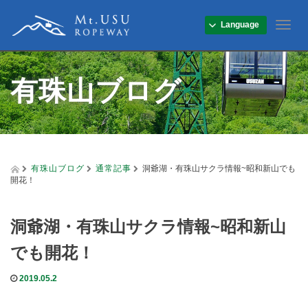
Language
T
o
g
g
有珠山ブログ
l
e
n
a
v
i
g
有珠山ブログ
通常記事
洞爺湖・有珠山サクラ情報~昭和新山でも
a
開花！
t
i
o
洞爺湖・有珠山サクラ情報~昭和新山
n
でも開花！
2019.05.2