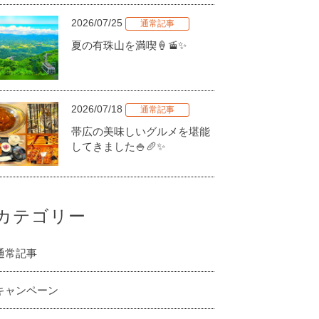
2026/07/25
通常記事
夏の有珠山を満喫🍦🚡✨
2026/07/18
通常記事
帯広の美味しいグルメを堪能
してきました🍚🥖✨
カテゴリー
通常記事
キャンペーン