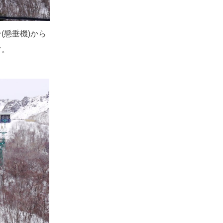
(懸垂機)から
す。