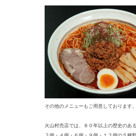
その他のメニューもご用意しております
火山村売店では、８０年以上の歴史のあ
２個・４個・６個・９個・１２個の５種