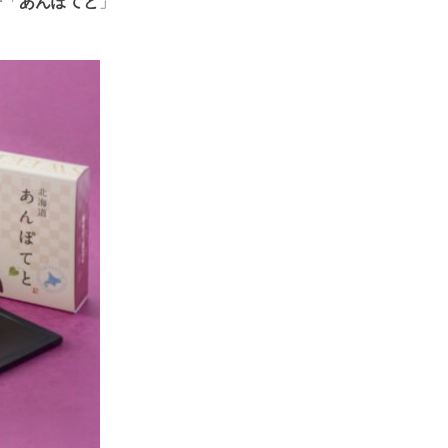
子「
あんぽてと
」