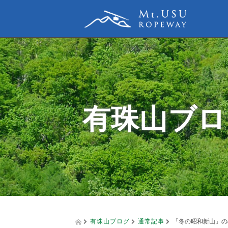
有珠山ブロ
有珠山ブログ
通常記事
「冬の昭和新山」の