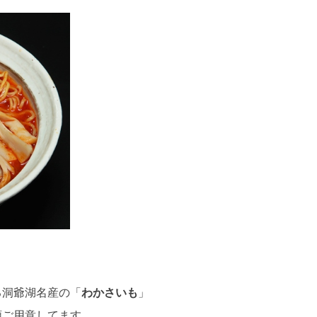
。
る洞爺湖名産の「
わかさいも
」
類ご用意してます。