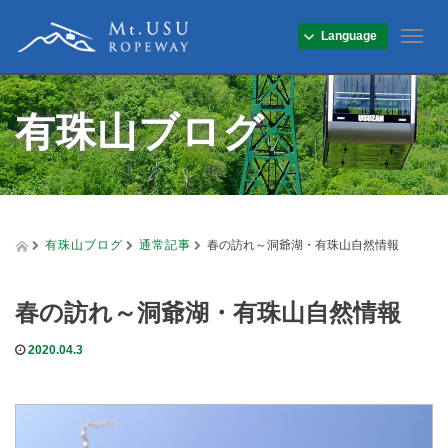
Language
T
o
g
g
有珠山ブログ
l
e
n
a
v
i
g
有珠山ブログ
通常記事
春の訪れ～洞爺湖・有珠山自然情報
a
t
i
春の訪れ～洞爺湖・有珠山自然情報
o
n
2020.04.3